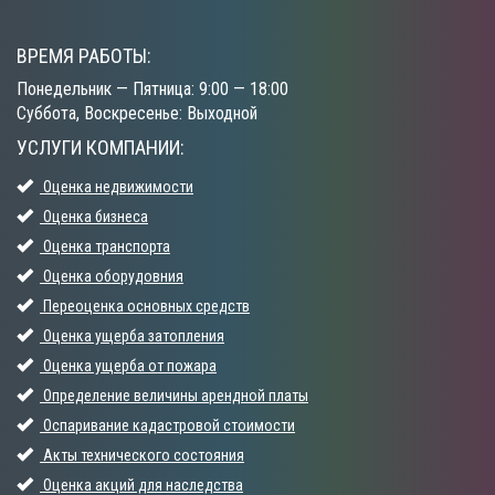
ВРЕМЯ РАБОТЫ:
Понедельник — Пятница: 9:00 — 18:00
Суббота, Воскресенье: Выходной
УСЛУГИ КОМПАНИИ:
Оценка недвижимости
Оценка бизнеса
Оценка транспорта
Оценка оборудовния
Переоценка основных средств
Оценка ущерба затопления
Оценка ущерба от пожара
Определение величины арендной платы
Оспаривание кадастровой стоимости
Акты технического состояния
Оценка акций для наследства